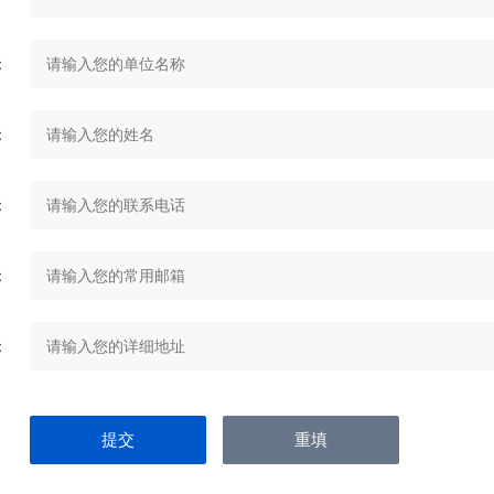
：
：
：
：
：