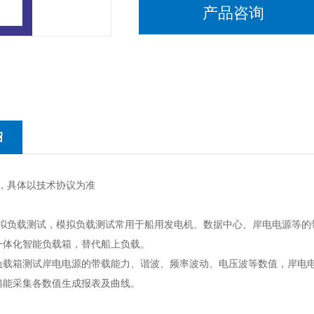
产品咨询
绍
，具体以技术协议为准
拟负载测试，模拟负载测试常用于船用发电机、数据中心、岸电电源等的
一体化智能负载箱，替代船上负载。
负载箱测试岸电电源的带载能力、谐波、频率波动、电压波等数值，岸电
箱能采集各数值生成报表及曲线。