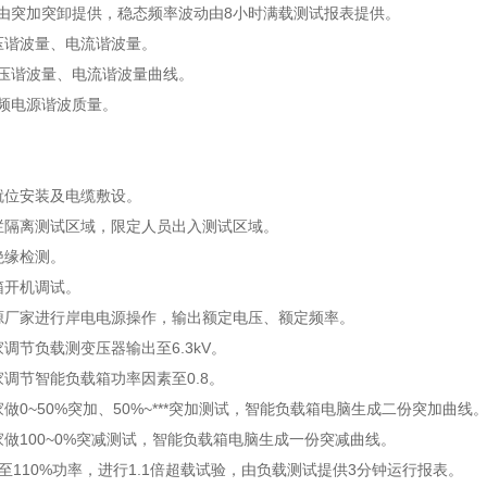
由突加突卸提供，稳态频率波动由8小时满载测试报表提供。
压谐波量、电流谐波量。
压谐波量、电流谐波量曲线。
频电源谐波质量。
就位安装及电缆敷设。
栏隔离测试区域，限定人员出入测试区域。
绝缘检测。
箱开机调试。
源厂家进行岸电电源操作，输出额定电压、额定频率。
调节负载测变压器输出至6.3kV。
家调节智能负载箱功率因素至0.8。
做0~50%突加、50%~***突加测试，智能负载箱电脑生成二份突加曲线
家做100~0%突减测试，智能负载箱电脑生成一份突减曲线。
至110%功率，进行1.1倍超载试验，由负载测试提供3分钟运行报表。