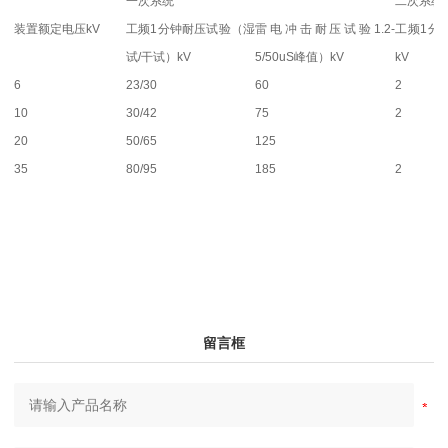
一次系统
二次系统
装置额定电压kV
工频1分钟耐压试验（湿
雷电冲击耐压试验1.2-
工频1分
试/干试）kV
5/50uS峰值）kV
kV
6
23/30
60
2
10
30/42
75
2
20
50/65
125
35
80/95
185
2
留言框