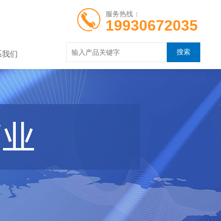
服务热线：
19930672035
系我们