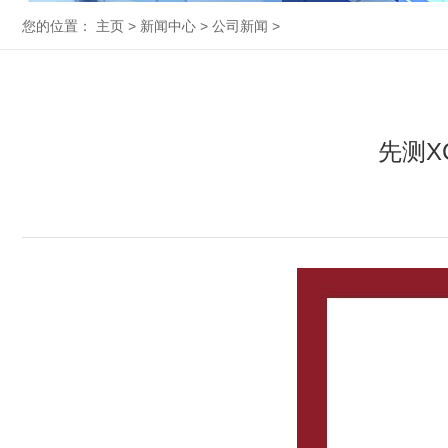
您的位置：
主页
>
新闻中心
>
公司新闻
>
先测X