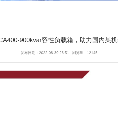
CA400-900kvar容性负载箱，助力国内某
发布日期：2022-08-30 23:51 浏览量：
12145