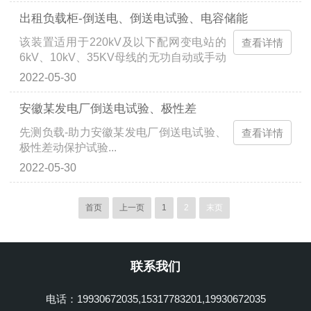
～50次谐波含量及总谐波含量...
出租负载柜-倒送电、倒送电试验、电容储能
该装置适用于220kV及以下配网变电站的
查看详情
6kV、10kV、35KV母线的无功自动或手动
补偿和变电站的有载调压，通过对变电站
2022-05-30
有载调压分接头的自动调节和对母线上的
电容器组的自动或手动投切，...
安徽某发电厂倒送电试验、极性差
先测负载-助力安徽某发电厂倒送电试验、
查看详情
极性差动保护试验...
2022-05-30
首页
上一页
1
2
末页
联系我们
电话：19930672035,15317783201,19930672035